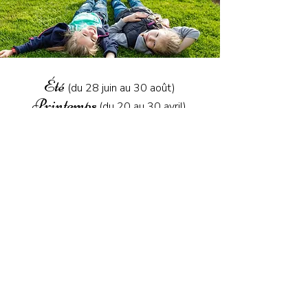
Été
(du 28 juin au 30 août)
Printemps
(du 20 au 30 avril)
Automne
(du 18 au 30 octobre)
Hiver
(du 15 février au 06 mars)
Le séjour Équitation option Bien-être associe
passion du cheval et bien-être personnel.
10
ANS
17
BIEN-ÊTRE