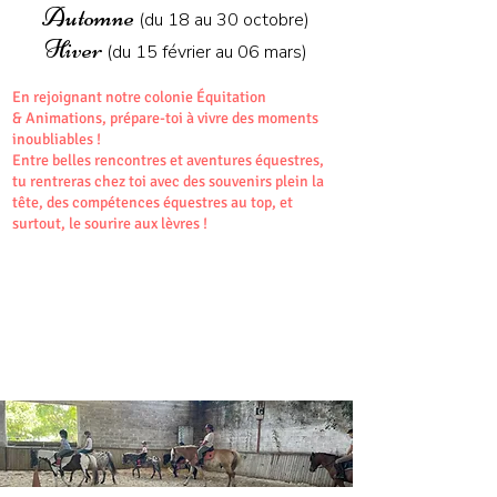
Automne
(du 18 au 30 octobre)
Hiver
(du 15 février au 06 mars)
En rejoignant notre colonie Équitation
& Animations, prépare-toi à vivre des moments
inoubliables !
Entre belles rencontres et aventures équestres,
tu rentreras chez toi avec des souvenirs plein la
tête, des compétences équestres au top, et
surtout, le sourire aux lèvres !
ÉQUITATION
et
ANIMATION
06
ANS
S
17
ÉQUITATION
OPTION
.
INTENSIVE