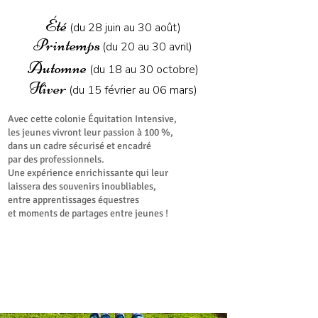
Été
(du 28 juin au 30 août)
Printemps
(du 20 au 30 avril)
Automne
(du 18 au 30 octobre)
Hiver
(du 15 février au 06 mars)
Avec cette colonie Équitation Intensive,
les jeunes vivront leur passion à 100 %,
dans un cadre sécurisé et encadré
par des professionnels.
Une expérience enrichissante qui leur
laissera des souvenirs inoubliables,
entre apprentissages équestres
et moments de partages entre jeunes !
ÉQUITATION
et
ANIMATION
09
ANS
S
17
BIEN-ÊTRE
OPTION