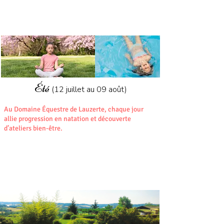
NATATION
09
ANS
avec option
12
BIEN-ÊTRE
Été
(12 juillet au 09 août)​
Au Domaine Équestre de Lauzerte, chaque jour
allie progression en natation et découverte
d’ateliers bien-être.
06
ANS
NATURE
12