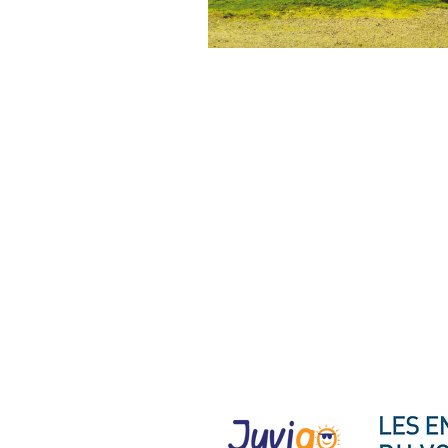
CENTRE EQUESTRE DE LAU
647 chemin de Las Bout
82110 LAUZERTE
Tél :
05 63 94 63 46
equi-sejour-lauzerte@oran