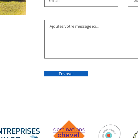
ZERTE
es
ge.fr
Envoyer