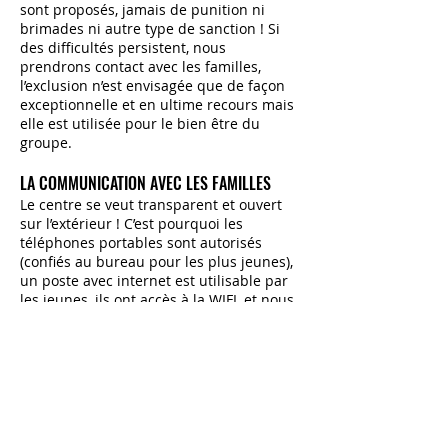
sont proposés, jamais de punition ni
brimades ni autre type de sanction ! Si
des difficultés persistent, nous
prendrons contact avec les familles,
l’exclusion n’est envisagée que de façon
exceptionnelle et en ultime recours mais
elle est utilisée pour le bien être du
groupe.
LA COMMUNICATION AVEC LES FAMILLES
Le centre se veut transparent et ouvert
sur l’extérieur ! C’est pourquoi les
téléphones portables sont autorisés
(confiés au bureau pour les plus jeunes),
un poste avec internet est utilisable par
les jeunes, ils ont accès à la WIFI, et nous
mettons en place tous les moyens de
communication classiques : blog,
téléphone pour les joindre pendant le
repas, téléphone du bureau, mails…Un
numéro d’urgence est disponible
24h/24h (celui de la Directrice qui vit sur
place).